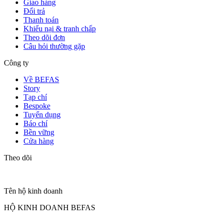
Giao hàng
Đổi trả
Thanh toán
Khiếu nại & tranh chấp
Theo dõi đơn
Câu hỏi thường gặp
Công ty
Về BEFAS
Story
Tạp chí
Bespoke
Tuyển dụng
Báo chí
Bền vững
Cửa hàng
Theo dõi
Tên hộ kinh doanh
HỘ KINH DOANH BEFAS