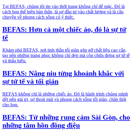
Tại BEFAS, chúng tôi tin vào thời trang không chỉ để mặc. Đó là
cách bạn thể hiện bản thân, là sự đầu tư vào chất lượng và là câu
chuyện về phong cách sống có ý thức.
BEFAS: Hơn cả một chiếc áo, đó là sự tử
tế
Khám phá BEFAS, nơi tinh thần tối giản gặp gỡ chất liệu cao cấp,
tạo nên những trang phục không chỉ đẹp mà còn chứa đựng sự tử tế
và thấu hiểu.
BEFAS: Nâng niu từng khoảnh khắc với
sự tử tế và tối giản
BEFAS không chỉ là những chiếc áo. Đó là hành trình chúng mình
dệt nên giá trị, sự thoải mái và phong cách sống tối giản, chân thật
cho bạn.
BEFAS: Từ những rung cảm Sài Gòn, cho
những tâm hồn đồng điệu