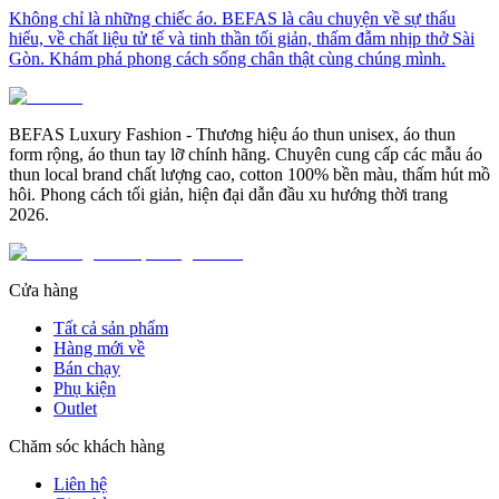
Không chỉ là những chiếc áo. BEFAS là câu chuyện về sự thấu
hiểu, về chất liệu tử tế và tinh thần tối giản, thấm đẫm nhịp thở Sài
Gòn. Khám phá phong cách sống chân thật cùng chúng mình.
BEFAS Luxury Fashion - Thương hiệu áo thun unisex, áo thun
form rộng, áo thun tay lỡ chính hãng. Chuyên cung cấp các mẫu áo
thun local brand chất lượng cao, cotton 100% bền màu, thấm hút mồ
hôi. Phong cách tối giản, hiện đại dẫn đầu xu hướng thời trang
2026.
Cửa hàng
Tất cả sản phẩm
Hàng mới về
Bán chạy
Phụ kiện
Outlet
Chăm sóc khách hàng
Liên hệ