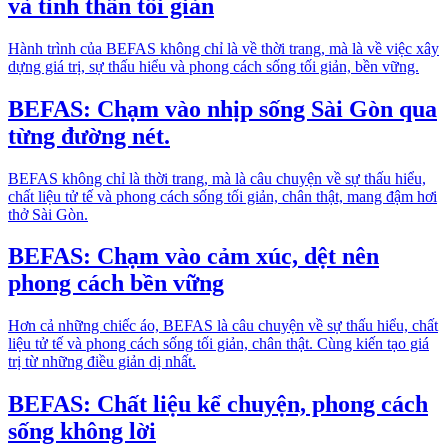
và tinh thần tối giản
Hành trình của BEFAS không chỉ là về thời trang, mà là về việc xây
dựng giá trị, sự thấu hiểu và phong cách sống tối giản, bền vững.
BEFAS: Chạm vào nhịp sống Sài Gòn qua
từng đường nét.
BEFAS không chỉ là thời trang, mà là câu chuyện về sự thấu hiểu,
chất liệu tử tế và phong cách sống tối giản, chân thật, mang đậm hơi
thở Sài Gòn.
BEFAS: Chạm vào cảm xúc, dệt nên
phong cách bền vững
Hơn cả những chiếc áo, BEFAS là câu chuyện về sự thấu hiểu, chất
liệu tử tế và phong cách sống tối giản, chân thật. Cùng kiến tạo giá
trị từ những điều giản dị nhất.
BEFAS: Chất liệu kể chuyện, phong cách
sống không lời