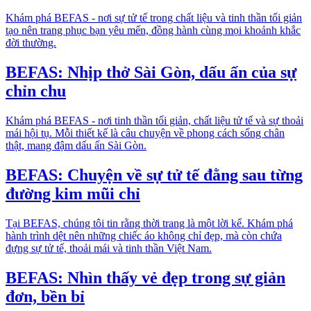
Khám phá BEFAS - nơi sự tử tế trong chất liệu và tinh thần tối giản
tạo nên trang phục bạn yêu mến, đồng hành cùng mọi khoảnh khắc
đời thường.
BEFAS: Nhịp thở Sài Gòn, dấu ấn của sự
chỉn chu
Khám phá BEFAS - nơi tinh thần tối giản, chất liệu tử tế và sự thoải
mái hội tụ. Mỗi thiết kế là câu chuyện về phong cách sống chân
thật, mang đậm dấu ấn Sài Gòn.
BEFAS: Chuyện về sự tử tế đằng sau từng
đường kim mũi chỉ
Tại BEFAS, chúng tôi tin rằng thời trang là một lời kể. Khám phá
hành trình dệt nên những chiếc áo không chỉ đẹp, mà còn chứa
đựng sự tử tế, thoải mái và tinh thần Việt Nam.
BEFAS: Nhìn thấy vẻ đẹp trong sự giản
đơn, bền bỉ