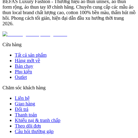
BEFAS Luxury Fashion - Thương hiệu áo thun unisex, áo thun
form rộng, áo thun tay lỡ chính hãng. Chuyên cung cấp các mẫu áo
thun local brand chất lượng cao, cotton 100% bền màu, thấm hút mồ
hôi. Phong cách tối giản, hiện đại dẫn đầu xu hướng thời trang
2026.
Cửa hàng
Tất cả sản phẩm
Hàng mới về
Bán chạy
Phụ kiện
Outlet
Chăm sóc khách hàng
Liên hệ
Giao hàng
Đổi trả
Thanh toán
Khiếu nại & tranh chấp
Theo dõi đơn
Câu hỏi thường gặp