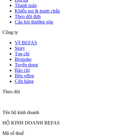
Thanh toán
Khiếu nại & tranh chấp
Theo dõi đơn
Câu hỏi thường gặp
Công ty
Về BEFAS
Story
Tạp chí
Bespoke
Tuyển dụng
Báo chí
Bền vững
Cửa hàng
Theo dõi
Tên hộ kinh doanh
HỘ KINH DOANH BEFAS
Mã số thuế