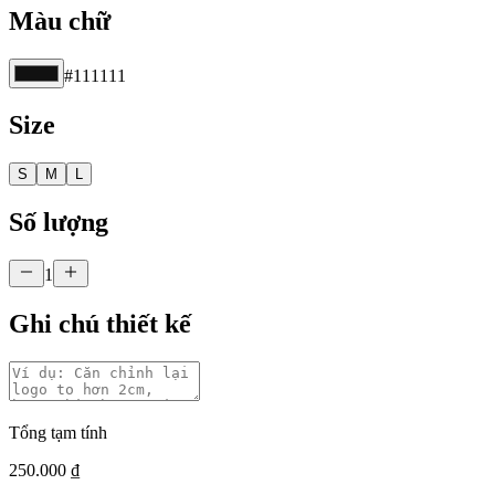
Màu chữ
#111111
Size
S
M
L
Số lượng
1
Ghi chú thiết kế
Tổng tạm tính
250.000 ₫