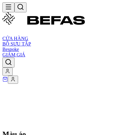
CỬA HÀNG
BỘ SƯU TẬP
Bespoke
GIẢM GIÁ
Màu áo