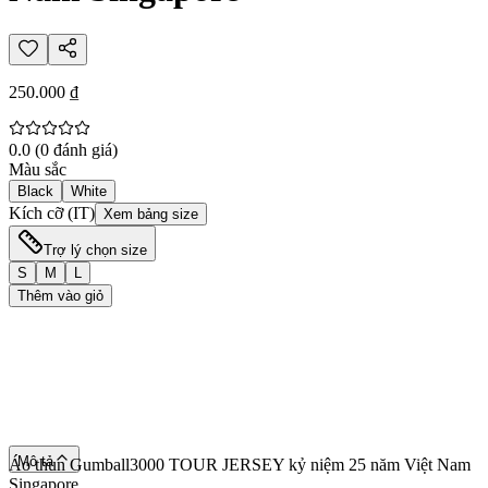
250.000 ₫
0.0
(
0
đánh giá
)
Màu sắc
Black
White
Kích cỡ (IT)
Xem bảng size
Trợ lý chọn size
S
M
L
Thêm vào giỏ
Mô tả
Áo thun Gumball3000 TOUR JERSEY kỷ niệm 25 năm Việt Nam
Singapore