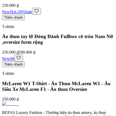
250.000 ₫
New
Hot
-
20
%
Sale
Thêm nhanh
T-shirts
Áo thun tay lỡ Đỏng Đảnh Fullbox cổ tròn Nam Nữ
,oversize form rộng
250.000 ₫
200.000 ₫
New
0
0
Thêm nhanh
T-shirts
McLaren W1 T-Shirt - Áo Thun McLaren W1 - Áo
Siêu Xe McLaren F1 - Áo thun Oversize
250.000 ₫
BEFAS Luxury Fashion - Thương hiệu áo thun unisex, áo thun