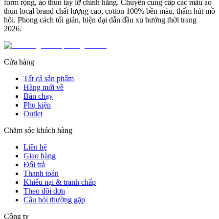
form rộng, áo thun tay lỡ chính hãng. Chuyên cung cấp các mẫu áo
thun local brand chất lượng cao, cotton 100% bền màu, thấm hút mồ
hôi. Phong cách tối giản, hiện đại dẫn đầu xu hướng thời trang
2026.
Cửa hàng
Tất cả sản phẩm
Hàng mới về
Bán chạy
Phụ kiện
Outlet
Chăm sóc khách hàng
Liên hệ
Giao hàng
Đổi trả
Thanh toán
Khiếu nại & tranh chấp
Theo dõi đơn
Câu hỏi thường gặp
Công ty