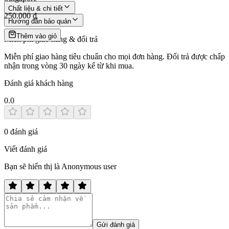
Chất liệu & chi tiết
250.000 ₫
Hướng dẫn bảo quản
Thêm vào giỏ
Miễn phí giao hàng & đổi trả
Miễn phí giao hàng tiêu chuẩn cho mọi đơn hàng. Đổi trả được chấp
nhận trong vòng 30 ngày kể từ khi mua.
Đánh giá khách hàng
0.0
0
đánh giá
Viết đánh giá
Bạn sẽ hiển thị là Anonymous user
Gửi đánh giá